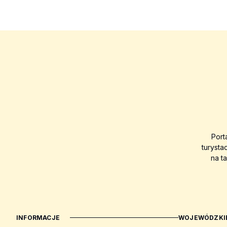
Port
turysta
na t
INFORMACJE
WOJEWÓDZKIE