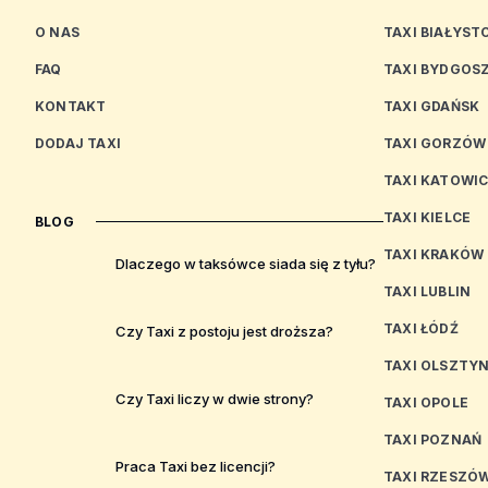
O NAS
TAXI BIAŁYST
FAQ
TAXI BYDGOS
KONTAKT
TAXI GDAŃSK
DODAJ TAXI
TAXI GORZÓW
TAXI KATOWI
TAXI KIELCE
BLOG
TAXI KRAKÓW
Dlaczego w taksówce siada się z tyłu?
TAXI LUBLIN
TAXI ŁÓDŹ
Czy Taxi z postoju jest droższa?
TAXI OLSZTY
Czy Taxi liczy w dwie strony?
TAXI OPOLE
TAXI POZNAŃ
Praca Taxi bez licencji?
TAXI RZESZÓ