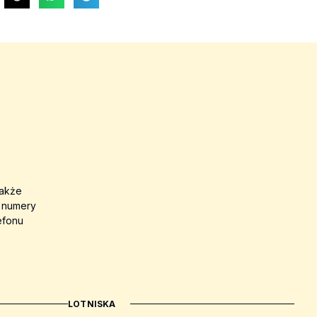
także
a numery
efonu
LOTNISKA