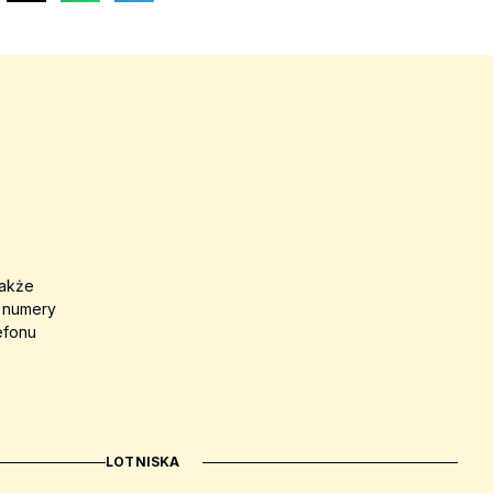
także
a numery
efonu
LOTNISKA