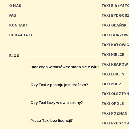
O NAS
TAXI BIAŁYST
FAQ
TAXI BYDGOS
KONTAKT
TAXI GDAŃSK
DODAJ TAXI
TAXI GORZÓW
TAXI KATOWI
TAXI KIELCE
BLOG
TAXI KRAKÓW
Dlaczego w taksówce siada się z tyłu?
TAXI LUBLIN
TAXI ŁÓDŹ
Czy Taxi z postoju jest droższa?
TAXI OLSZTY
Czy Taxi liczy w dwie strony?
TAXI OPOLE
TAXI POZNAŃ
Praca Taxi bez licencji?
TAXI RZESZÓ