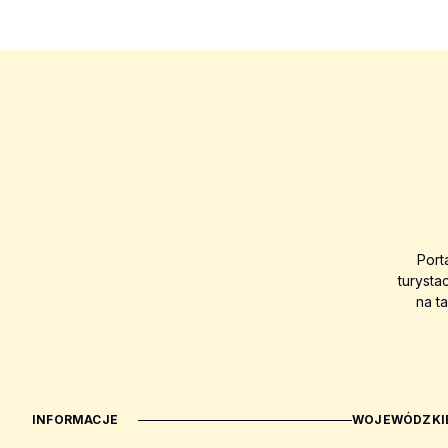
Port
turysta
na t
INFORMACJE
WOJEWÓDZKIE