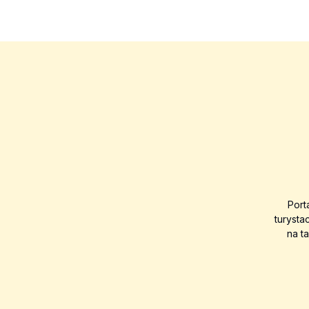
Port
turysta
na t