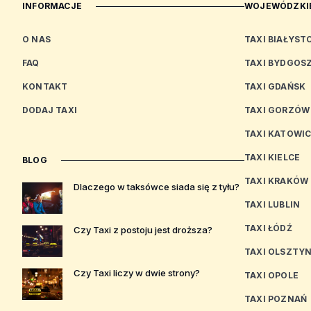
INFORMACJE
WOJEWÓDZKIE
O NAS
TAXI BIAŁYST
FAQ
TAXI BYDGOS
KONTAKT
TAXI GDAŃSK
DODAJ TAXI
TAXI GORZÓW
TAXI KATOWI
TAXI KIELCE
BLOG
TAXI KRAKÓW
Dlaczego w taksówce siada się z tyłu?
TAXI LUBLIN
TAXI ŁÓDŹ
Czy Taxi z postoju jest droższa?
TAXI OLSZTY
Czy Taxi liczy w dwie strony?
TAXI OPOLE
TAXI POZNAŃ