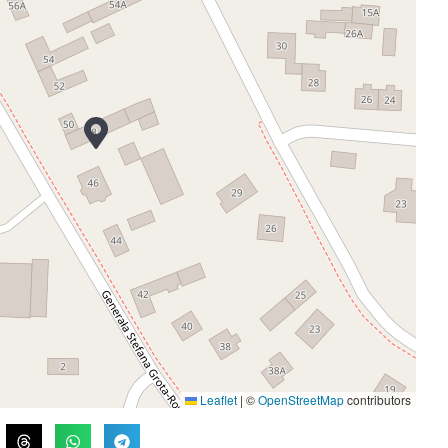
Leaflet
|
©
OpenStreetMap
contributors