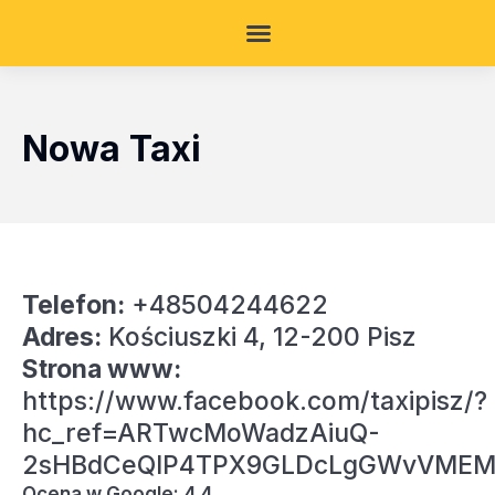
Nowa Taxi
Telefon:
+48504244622
Adres:
Kościuszki 4, 12-200 Pisz
Strona www:
https://www.facebook.com/taxipisz/?
hc_ref=ARTwcMoWadzAiuQ-
2sHBdCeQIP4TPX9GLDcLgGWvVMEMtu
Ocena w Google: 4.4