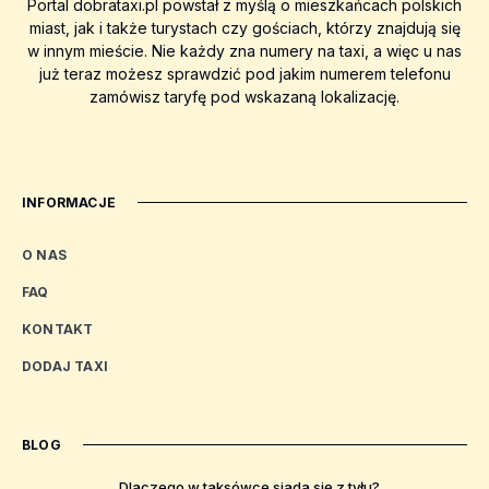
Portal dobrataxi.pl powstał z myślą o mieszkańcach polskich
miast, jak i także turystach czy gościach, którzy znajdują się
w innym mieście. Nie każdy zna numery na taxi, a więc u nas
już teraz możesz sprawdzić pod jakim numerem telefonu
zamówisz taryfę pod wskazaną lokalizację.
INFORMACJE
O NAS
FAQ
KONTAKT
DODAJ TAXI
BLOG
Dlaczego w taksówce siada się z tyłu?