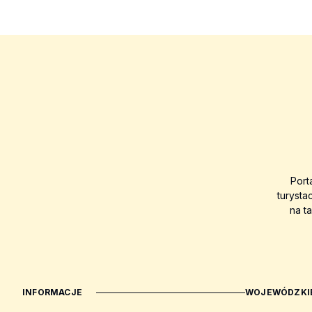
Port
turysta
na t
INFORMACJE
WOJEWÓDZKIE