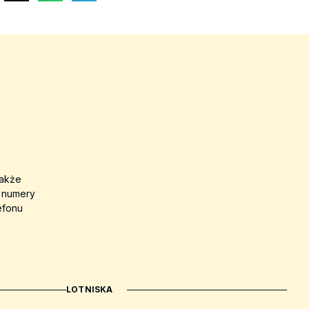
także
a numery
efonu
LOTNISKA