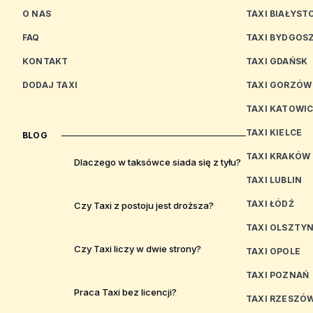
O NAS
TAXI BIAŁYST
FAQ
TAXI BYDGOS
KONTAKT
TAXI GDAŃSK
DODAJ TAXI
TAXI GORZÓW
TAXI KATOWI
TAXI KIELCE
BLOG
TAXI KRAKÓW
Dlaczego w taksówce siada się z tyłu?
TAXI LUBLIN
TAXI ŁÓDŹ
Czy Taxi z postoju jest droższa?
TAXI OLSZTY
Czy Taxi liczy w dwie strony?
TAXI OPOLE
TAXI POZNAŃ
Praca Taxi bez licencji?
TAXI RZESZÓ