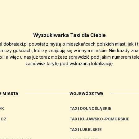
Wyszukiwarka Taxi dla Ciebie
al dobrataxi.pl powstał z myślą o mieszkańcach polskich miast, jak i 
ch czy gościach, którzy znajdują się w innym mieście. Nie każdy zn
axi, a więc u nas już teraz możesz sprawdzić pod jakim numerem tel
zamówisz taryfę pod wskazaną lokalizację.
 MIASTA
WOJEWÓDZTWA
OK
TAXI DOLNOŚLĄSKIE
ZCZ
TAXI KUJAWSKO-POMORSKIE
TAXI LUBELSKIE