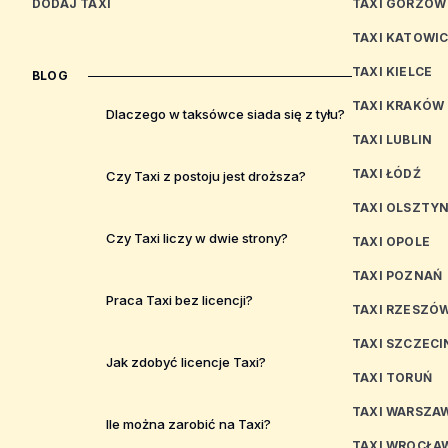
DODAJ TAXI
TAXI GORZÓW
TAXI KATOWI
TAXI KIELCE
BLOG
TAXI KRAKÓW
Dlaczego w taksówce siada się z tyłu?
TAXI LUBLIN
TAXI ŁÓDŹ
Czy Taxi z postoju jest droższa?
TAXI OLSZTY
Czy Taxi liczy w dwie strony?
TAXI OPOLE
TAXI POZNAŃ
Praca Taxi bez licencji?
TAXI RZESZÓ
TAXI SZCZECI
Jak zdobyć licencje Taxi?
TAXI TORUŃ
TAXI WARSZA
Ile można zarobić na Taxi?
TAXI WROCŁA