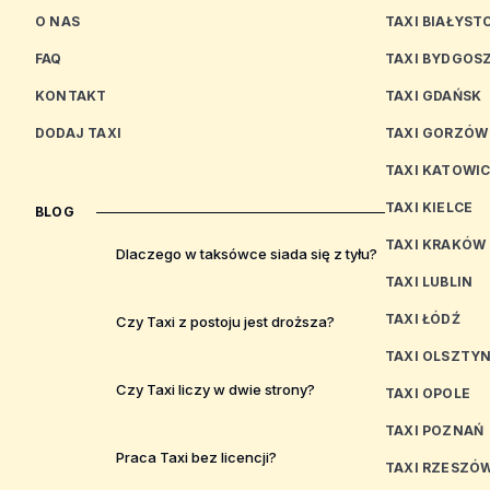
O NAS
TAXI BIAŁYST
FAQ
TAXI BYDGOS
KONTAKT
TAXI GDAŃSK
DODAJ TAXI
TAXI GORZÓW
TAXI KATOWI
TAXI KIELCE
BLOG
TAXI KRAKÓW
Dlaczego w taksówce siada się z tyłu?
TAXI LUBLIN
TAXI ŁÓDŹ
Czy Taxi z postoju jest droższa?
TAXI OLSZTY
Czy Taxi liczy w dwie strony?
TAXI OPOLE
TAXI POZNAŃ
Praca Taxi bez licencji?
TAXI RZESZÓ