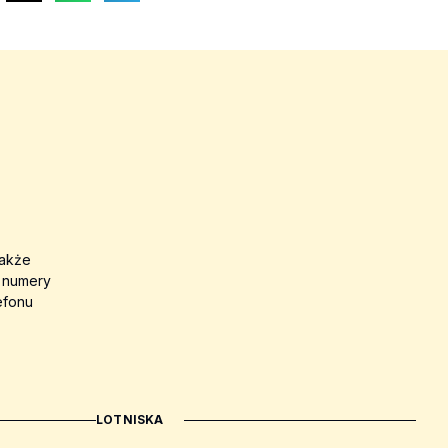
także
a numery
efonu
LOTNISKA