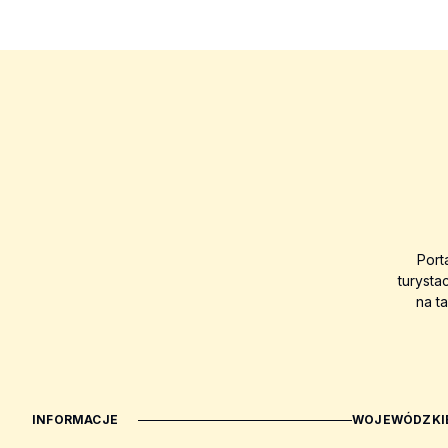
Port
turysta
na t
INFORMACJE
WOJEWÓDZKIE