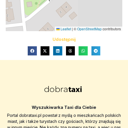
Leaflet
|
©
OpenStreetMap
contributors
Udostępnij
Wyszukiwarka Taxi dla Ciebie
Portal dobrataxi.pl powstał z myślą o mieszkańcach polskich
miast, jak i także turystach czy gościach, którzy znajdują się
w innym mieście. Nie każdy zna numery na taxi, a więc u nas