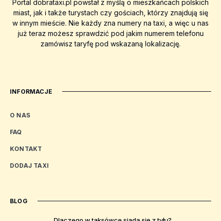
Portal dobrataxi.pl powstał z myślą o mieszkańcach polskich
miast, jak i także turystach czy gościach, którzy znajdują się
w innym mieście. Nie każdy zna numery na taxi, a więc u nas
już teraz możesz sprawdzić pod jakim numerem telefonu
zamówisz taryfę pod wskazaną lokalizację.
INFORMACJE
O NAS
FAQ
KONTAKT
DODAJ TAXI
BLOG
Dlaczego w taksówce siada się z tyłu?