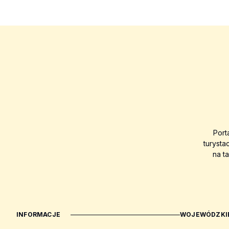
Port
turysta
na t
INFORMACJE
WOJEWÓDZKIE