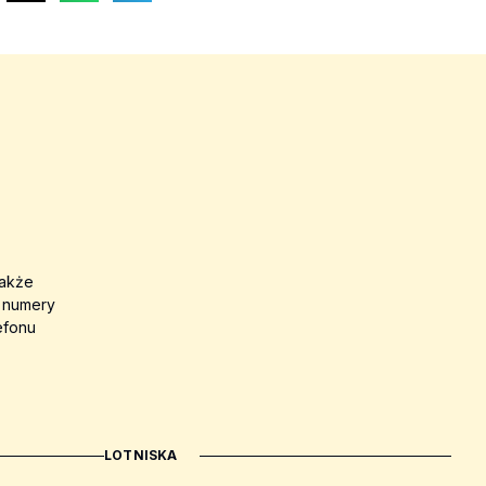
także
a numery
efonu
LOTNISKA