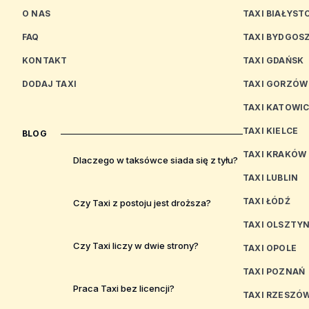
O NAS
TAXI BIAŁYST
FAQ
TAXI BYDGOS
KONTAKT
TAXI GDAŃSK
DODAJ TAXI
TAXI GORZÓW
TAXI KATOWI
TAXI KIELCE
BLOG
TAXI KRAKÓW
Dlaczego w taksówce siada się z tyłu?
TAXI LUBLIN
TAXI ŁÓDŹ
Czy Taxi z postoju jest droższa?
TAXI OLSZTY
Czy Taxi liczy w dwie strony?
TAXI OPOLE
TAXI POZNAŃ
Praca Taxi bez licencji?
TAXI RZESZÓ