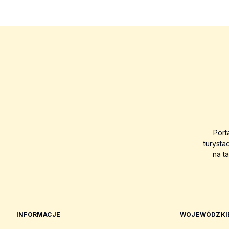
Port
turysta
na t
INFORMACJE
WOJEWÓDZKIE