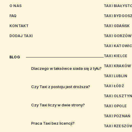
O NAS
TAXI BIAŁYST
FAQ
TAXI BYDGOS
KONTAKT
TAXI GDAŃSK
DODAJ TAXI
TAXI GORZÓW
TAXI KATOWI
TAXI KIELCE
BLOG
TAXI KRAKÓW
Dlaczego w taksówce siada się z tyłu?
TAXI LUBLIN
TAXI ŁÓDŹ
Czy Taxi z postoju jest droższa?
TAXI OLSZTY
Czy Taxi liczy w dwie strony?
TAXI OPOLE
TAXI POZNAŃ
Praca Taxi bez licencji?
TAXI RZESZÓ