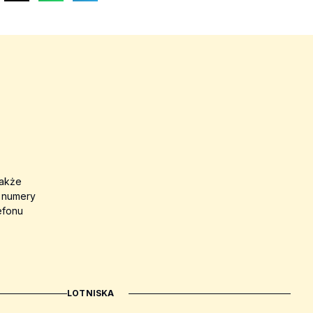
także
a numery
efonu
LOTNISKA