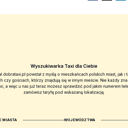
Wyszukiwarka Taxi dla Ciebie
al dobrataxi.pl powstał z myślą o mieszkańcach polskich miast, jak i 
ch czy gościach, którzy znajdują się w innym mieście. Nie każdy zn
axi, a więc u nas już teraz możesz sprawdzić pod jakim numerem tel
zamówisz taryfę pod wskazaną lokalizację.
 MIASTA
WOJEWÓDZTWA