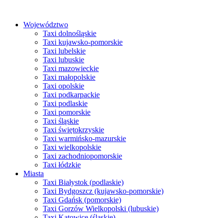
Przejdź
do
Województwo
treści
Taxi dolnośląskie
Taxi kujawsko-pomorskie
Taxi lubelskie
Taxi lubuskie
Taxi mazowieckie
Taxi małopolskie
Taxi opolskie
Taxi podkarpackie
Taxi podlaskie
Taxi pomorskie
Taxi śląskie
Taxi świętokrzyskie
Taxi warmińsko-mazurskie
Taxi wielkopolskie
Taxi zachodniopomorskie
Taxi łódzkie
Miasta
Taxi Białystok (podlaskie)
Taxi Bydgoszcz (kujawsko-pomorskie)
Taxi Gdańsk (pomorskie)
Taxi Gorzów Wielkopolski (lubuskie)
Taxi Katowice (śląskie)