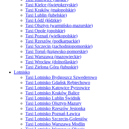
Taxi Kielce (świętokrzyskie)
Taxi Kraków (małopolskie)
Taxi Lublin (lubelskie)
Taxi Łódź (łódzkie)
Taxi Olsztyn (warmińsko-mazurskie)
Taxi Opole (opolskie)
Taxi Poznań (wielkopolskie)
Taxi Rzeszów (podkarpackie)
Taxi Szczecin (zachodniopomorskie)
Taxi Toruń (kujawsko-pomorskie)
Taxi Warszawa (mazowieckie)
Taxi Wrocław (dolnośląskie)
Taxi Zielona Góra (lubuskie)
Lotnisko
Taxi Lotnisko Bydgoszcz Szwederowo
Taxi Lotnisko Gdańsk Rębiechowo
Taxi Lotnisko Katowice Pyrzowice
Taxi Lotnisko Kraków Balice
Taxi Lotnisko Lublin Świdnik
Taxi Lotnisko Olsztyn-Mazury
Taxi Lotnisko Rzeszów Jesionka
Taxi Lotnisko Poznań Ławica
Taxi Lotnisko Szczecin-Goleniów
Taxi Lotnisko Warszawa Modlin