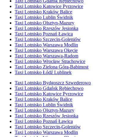
Taxi Lotnisko Gdańsk Rębiechowo
Taxi Lotnisko Katowice Pyrzowice
Taxi Lotnisko Kraków Balice
Taxi Lotnisko Lublin Świdnik
Taxi Lotnisko Olsztyn-Mazury
Taxi Lotnisko Rzeszów Jesionka
Taxi Lotnisko Poznań Ławica
Taxi Lotnisko Szczecin-Goleniów
Taxi Lotnisko Warszawa Modlin
Taxi Lotnisko Warszawa Okęcie
Taxi Lotnisko Warszawa-Radom
Taxi Lotnisko Wrocław Strachowice
Taxi Lotnisko Zielona Góra-Babimost
Taxi Lotnisko Łódź Lublinek
Taxi Lotnisko Bydgoszcz Szwederowo
Taxi Lotnisko Gdańsk Rębiechowo
Taxi Lotnisko Katowice Pyrzowice
Taxi Lotnisko Kraków Balice
Taxi Lotnisko Lublin Świdnik
Taxi Lotnisko Olsztyn-Mazury
Taxi Lotnisko Rzeszów Jesionka
Taxi Lotnisko Poznań Ławica
Taxi Lotnisko Szczecin-Goleniów
Taxi Lotnisko Warszawa Modlin