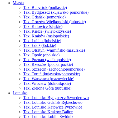
Miasta
Taxi Białystok (podlaskie)
Taxi Bydgoszcz (kujawsko-pomorskie)
Taxi Gdańsk (pomorskie)
Taxi Gorzów Wielkopolski (lubuskie)
Taxi Katowice (śląskie)
Taxi Kielce (świętokrzyskie)
Taxi Kraków (małopolskie)
Taxi Lublin (lubelskie)
Taxi Łódź (łódzkie)
Taxi Olsztyn (warmińsko-mazurskie)
Taxi Opole (opolskie)
Taxi Poznań (wielkopolskie)
Taxi Rzeszów (podkarpackie)
Taxi Szczecin (zachodniopomorskie)
Taxi Toruń (kujawsko-pomorskie)
Taxi Warszawa (mazowieckie)
Taxi Wrocław (dolnośląskie)
Taxi Zielona Góra (lubuskie)
Lotnisko
Taxi Lotnisko Bydgoszcz Szwederowo
Taxi Lotnisko Gdańsk Rębiechowo
Taxi Lotnisko Katowice Pyrzowice
Taxi Lotnisko Kraków Balice
Taxi Lotnisko Lublin Świdnik