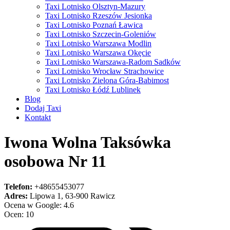
Taxi Lotnisko Olsztyn-Mazury
Taxi Lotnisko Rzeszów Jesionka
Taxi Lotnisko Poznań Ławica
Taxi Lotnisko Szczecin-Goleniów
Taxi Lotnisko Warszawa Modlin
Taxi Lotnisko Warszawa Okęcie
Taxi Lotnisko Warszawa-Radom Sadków
Taxi Lotnisko Wrocław Strachowice
Taxi Lotnisko Zielona Góra-Babimost
Taxi Lotnisko Łódź Lublinek
Blog
Dodaj Taxi
Kontakt
Iwona Wolna Taksówka
osobowa Nr 11
Telefon:
+48655453077
Adres:
Lipowa 1, 63-900 Rawicz
Ocena w Google: 4.6
Ocen: 10