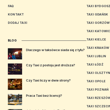
FAQ
TAXI BYDGOS
KONTAKT
TAXI GDAŃSK
DODAJ TAXI
TAXI GORZÓW
TAXI KATOWI
TAXI KIELCE
BLOG
TAXI KRAKÓW
Dlaczego w taksówce siada się z tyłu?
TAXI LUBLIN
TAXI ŁÓDŹ
Czy Taxi z postoju jest droższa?
TAXI OLSZTY
Czy Taxi liczy w dwie strony?
TAXI OPOLE
TAXI POZNAŃ
Praca Taxi bez licencji?
TAXI RZESZÓ
TAXI SZCZECI