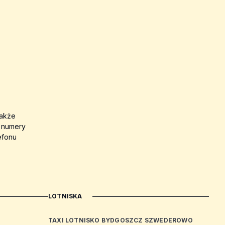
także
a numery
efonu
LOTNISKA
TAXI LOTNISKO BYDGOSZCZ SZWEDEROWO