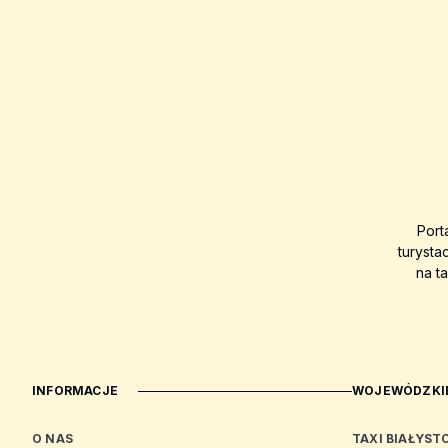
Port
turysta
na t
INFORMACJE
WOJEWÓDZKIE
O NAS
TAXI BIAŁYST