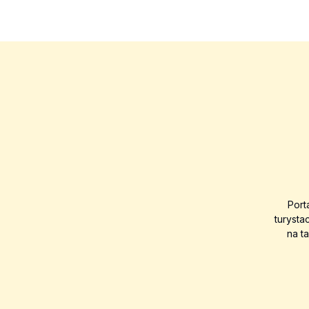
Port
turysta
na t