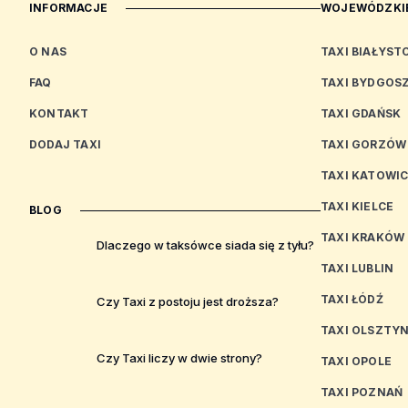
INFORMACJE
WOJEWÓDZKIE
O NAS
TAXI BIAŁYST
FAQ
TAXI BYDGOS
KONTAKT
TAXI GDAŃSK
DODAJ TAXI
TAXI GORZÓW
TAXI KATOWI
TAXI KIELCE
BLOG
TAXI KRAKÓW
Dlaczego w taksówce siada się z tyłu?
TAXI LUBLIN
TAXI ŁÓDŹ
Czy Taxi z postoju jest droższa?
TAXI OLSZTY
Czy Taxi liczy w dwie strony?
TAXI OPOLE
TAXI POZNAŃ