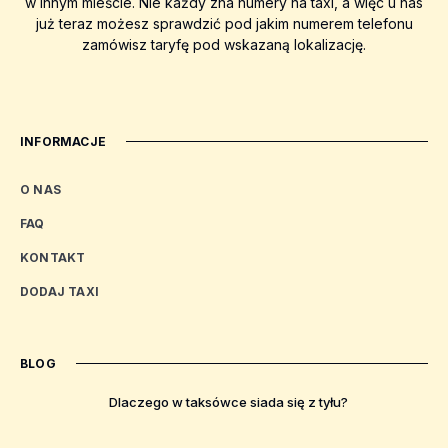
w innym mieście. Nie każdy zna numery na taxi, a więc u nas
już teraz możesz sprawdzić pod jakim numerem telefonu
zamówisz taryfę pod wskazaną lokalizację.
INFORMACJE
O NAS
FAQ
KONTAKT
DODAJ TAXI
BLOG
Dlaczego w taksówce siada się z tyłu?