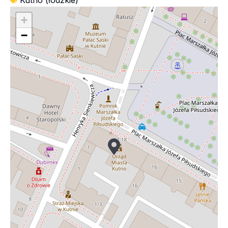
Kutno (łódzkie)
+
−