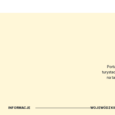
Port
turysta
na t
INFORMACJE
WOJEWÓDZKIE