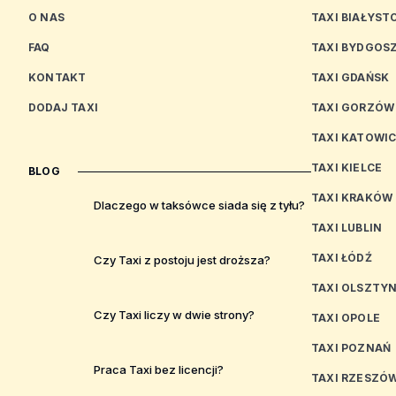
O NAS
TAXI BIAŁYST
FAQ
TAXI BYDGOS
KONTAKT
TAXI GDAŃSK
DODAJ TAXI
TAXI GORZÓW
TAXI KATOWI
TAXI KIELCE
BLOG
TAXI KRAKÓW
Dlaczego w taksówce siada się z tyłu?
TAXI LUBLIN
TAXI ŁÓDŹ
Czy Taxi z postoju jest droższa?
TAXI OLSZTY
Czy Taxi liczy w dwie strony?
TAXI OPOLE
TAXI POZNAŃ
Praca Taxi bez licencji?
TAXI RZESZÓ