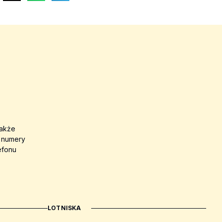
także
a numery
efonu
LOTNISKA