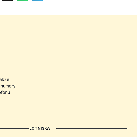
także
a numery
efonu
LOTNISKA