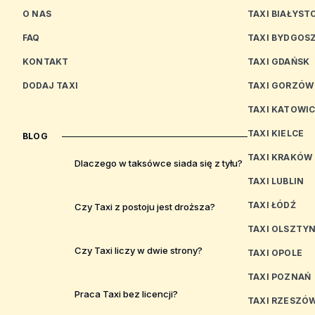
O NAS
TAXI BIAŁYST
FAQ
TAXI BYDGOS
KONTAKT
TAXI GDAŃSK
DODAJ TAXI
TAXI GORZÓW
TAXI KATOWI
TAXI KIELCE
BLOG
TAXI KRAKÓW
Dlaczego w taksówce siada się z tyłu?
TAXI LUBLIN
TAXI ŁÓDŹ
Czy Taxi z postoju jest droższa?
TAXI OLSZTY
Czy Taxi liczy w dwie strony?
TAXI OPOLE
TAXI POZNAŃ
Praca Taxi bez licencji?
TAXI RZESZÓ