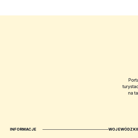
Port
turysta
na t
INFORMACJE
WOJEWÓDZKIE