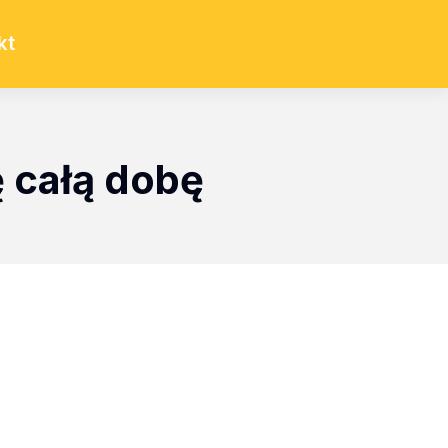
kt
ę całą dobę