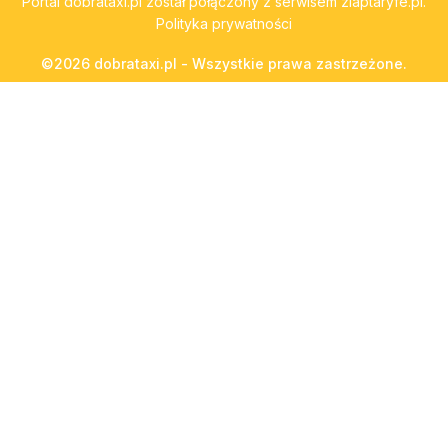
Portal
dobrataxi.pl
został połączony z serwisem
zlaptaryfe.pl
.
Polityka prywatności
©2026 dobrataxi.pl - Wszystkie prawa zastrzeżone.