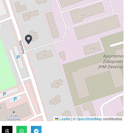
Leaflet
|
©
OpenStreetMap
contributors