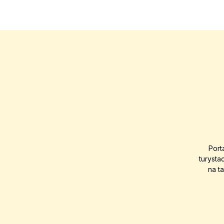
Port
turysta
na t