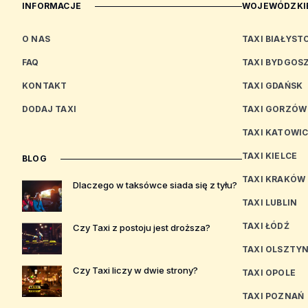
INFORMACJE
WOJEWÓDZKIE
O NAS
TAXI BIAŁYST
FAQ
TAXI BYDGOS
KONTAKT
TAXI GDAŃSK
DODAJ TAXI
TAXI GORZÓW
TAXI KATOWI
TAXI KIELCE
BLOG
TAXI KRAKÓW
Dlaczego w taksówce siada się z tyłu?
TAXI LUBLIN
TAXI ŁÓDŹ
Czy Taxi z postoju jest droższa?
TAXI OLSZTY
Czy Taxi liczy w dwie strony?
TAXI OPOLE
TAXI POZNAŃ