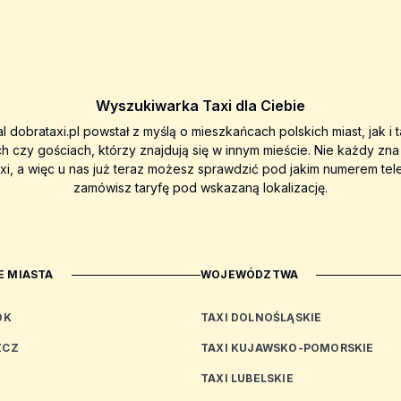
Wyszukiwarka Taxi dla Ciebie
al dobrataxi.pl powstał z myślą o mieszkańcach polskich miast, jak i 
ch czy gościach, którzy znajdują się w innym mieście. Nie każdy zn
axi, a więc u nas już teraz możesz sprawdzić pod jakim numerem tel
zamówisz taryfę pod wskazaną lokalizację.
 MIASTA
WOJEWÓDZTWA
OK
TAXI DOLNOŚLĄSKIE
ZCZ
TAXI KUJAWSKO-POMORSKIE
TAXI LUBELSKIE