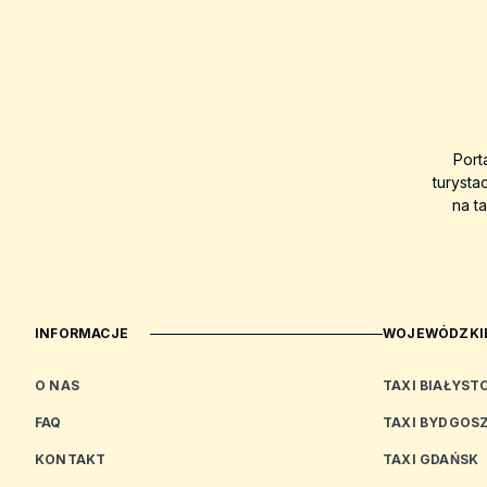
Port
turysta
na t
INFORMACJE
WOJEWÓDZKIE
O NAS
TAXI BIAŁYST
FAQ
TAXI BYDGOS
KONTAKT
TAXI GDAŃSK