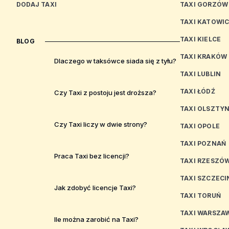
DODAJ TAXI
TAXI GORZÓW
TAXI KATOWI
TAXI KIELCE
BLOG
TAXI KRAKÓW
Dlaczego w taksówce siada się z tyłu?
TAXI LUBLIN
TAXI ŁÓDŹ
Czy Taxi z postoju jest droższa?
TAXI OLSZTY
Czy Taxi liczy w dwie strony?
TAXI OPOLE
TAXI POZNAŃ
Praca Taxi bez licencji?
TAXI RZESZÓ
TAXI SZCZECI
Jak zdobyć licencje Taxi?
TAXI TORUŃ
TAXI WARSZA
Ile można zarobić na Taxi?