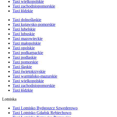
Taxi wielkopolskie
Taxi zachodniopomorskie
Taxi łódzkie
Taxi dolnośląskie
Taxi kujawsko-pomorskie
Taxi lubelskie
Taxi lubuskie
Taxi mazowieckie
Taxi małopolskie
Taxi opolskie
Taxi podkarpackie
Taxi podlaskie
Taxi pomorskie
Taxi śląskie
Taxi świętokrzyskie
Taxi warmińsko-mazurskie
Taxi wielkopolskie
Taxi zachodniopomorskie
Taxi łódzkie
Lotniska
Taxi Lotnisko Bydgoszcz Szwederowo
Taxi Lotnisko Gdańsk Rębiechowo