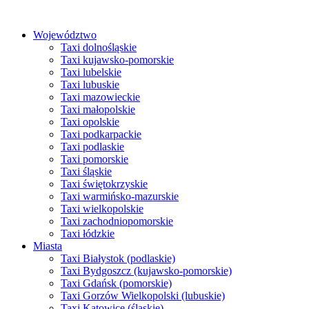
Przejdź
do
Województwo
treści
Taxi dolnośląskie
Taxi kujawsko-pomorskie
Taxi lubelskie
Taxi lubuskie
Taxi mazowieckie
Taxi małopolskie
Taxi opolskie
Taxi podkarpackie
Taxi podlaskie
Taxi pomorskie
Taxi śląskie
Taxi świętokrzyskie
Taxi warmińsko-mazurskie
Taxi wielkopolskie
Taxi zachodniopomorskie
Taxi łódzkie
Miasta
Taxi Białystok (podlaskie)
Taxi Bydgoszcz (kujawsko-pomorskie)
Taxi Gdańsk (pomorskie)
Taxi Gorzów Wielkopolski (lubuskie)
Taxi Katowice (śląskie)