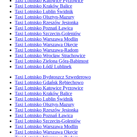
Taxi Lotnisko Katowice Pyrzowice
Taxi Lotnisko Kraków Balice
Taxi Lotnisko Lublin Świdnik
Taxi Lotnisko Olsztyn-Mazury
Taxi Lotnisko Rzeszów Jesionka
Taxi Lotnisko Poznań Ławica
Taxi Lotnisko Szczecin-Goleniów
Taxi Lotnisko Warszawa Modlin
Taxi Lotnisko Warszawa Okęcie
Taxi Lotnisko Warszawa-Radom
Taxi Lotnisko Wrocław Strachowice
Taxi Lotnisko Zielona Góra-Babimost
Taxi Lotnisko Łódź Lublinek
Taxi Lotnisko Bydgoszcz Szwederowo
Taxi Lotnisko Gdańsk Rębiechowo
Taxi Lotnisko Katowice Pyrzowice
Taxi Lotnisko Kraków Balice
Taxi Lotnisko Lublin Świdnik
Taxi Lotnisko Olsztyn-Mazury
Taxi Lotnisko Rzeszów Jesionka
Taxi Lotnisko Poznań Ławica
Taxi Lotnisko Szczecin-Goleniów
Taxi Lotnisko Warszawa Modlin
Taxi Lotnisko Warszawa Okęcie