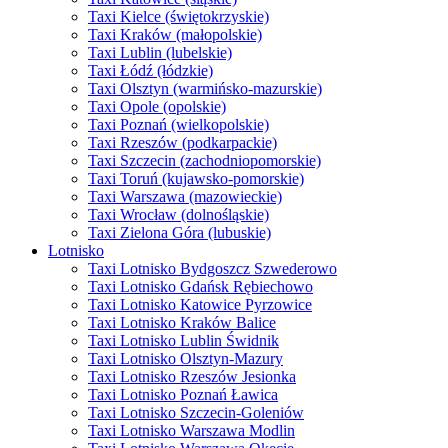
Taxi Kielce (świętokrzyskie)
Taxi Kraków (małopolskie)
Taxi Lublin (lubelskie)
Taxi Łódź (łódzkie)
Taxi Olsztyn (warmińsko-mazurskie)
Taxi Opole (opolskie)
Taxi Poznań (wielkopolskie)
Taxi Rzeszów (podkarpackie)
Taxi Szczecin (zachodniopomorskie)
Taxi Toruń (kujawsko-pomorskie)
Taxi Warszawa (mazowieckie)
Taxi Wrocław (dolnośląskie)
Taxi Zielona Góra (lubuskie)
Lotnisko
Taxi Lotnisko Bydgoszcz Szwederowo
Taxi Lotnisko Gdańsk Rębiechowo
Taxi Lotnisko Katowice Pyrzowice
Taxi Lotnisko Kraków Balice
Taxi Lotnisko Lublin Świdnik
Taxi Lotnisko Olsztyn-Mazury
Taxi Lotnisko Rzeszów Jesionka
Taxi Lotnisko Poznań Ławica
Taxi Lotnisko Szczecin-Goleniów
Taxi Lotnisko Warszawa Modlin