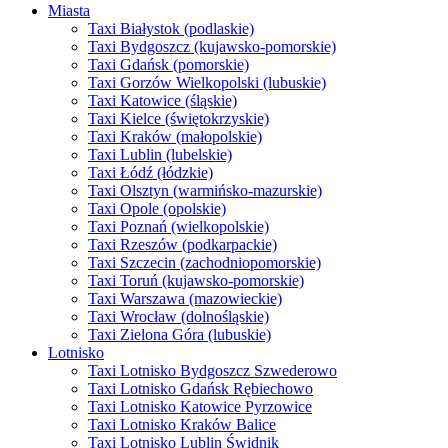
Miasta
Taxi Białystok (podlaskie)
Taxi Bydgoszcz (kujawsko-pomorskie)
Taxi Gdańsk (pomorskie)
Taxi Gorzów Wielkopolski (lubuskie)
Taxi Katowice (śląskie)
Taxi Kielce (świętokrzyskie)
Taxi Kraków (małopolskie)
Taxi Lublin (lubelskie)
Taxi Łódź (łódzkie)
Taxi Olsztyn (warmińsko-mazurskie)
Taxi Opole (opolskie)
Taxi Poznań (wielkopolskie)
Taxi Rzeszów (podkarpackie)
Taxi Szczecin (zachodniopomorskie)
Taxi Toruń (kujawsko-pomorskie)
Taxi Warszawa (mazowieckie)
Taxi Wrocław (dolnośląskie)
Taxi Zielona Góra (lubuskie)
Lotnisko
Taxi Lotnisko Bydgoszcz Szwederowo
Taxi Lotnisko Gdańsk Rębiechowo
Taxi Lotnisko Katowice Pyrzowice
Taxi Lotnisko Kraków Balice
Taxi Lotnisko Lublin Świdnik