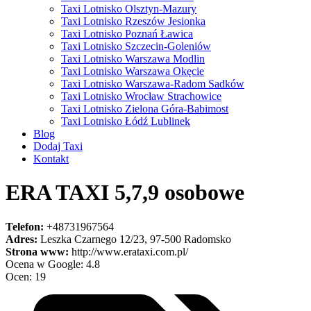
Taxi Lotnisko Olsztyn-Mazury
Taxi Lotnisko Rzeszów Jesionka
Taxi Lotnisko Poznań Ławica
Taxi Lotnisko Szczecin-Goleniów
Taxi Lotnisko Warszawa Modlin
Taxi Lotnisko Warszawa Okęcie
Taxi Lotnisko Warszawa-Radom Sadków
Taxi Lotnisko Wrocław Strachowice
Taxi Lotnisko Zielona Góra-Babimost
Taxi Lotnisko Łódź Lublinek
Blog
Dodaj Taxi
Kontakt
ERA TAXI 5,7,9 osobowe
Telefon:
+48731967564
Adres:
Leszka Czarnego 12/23, 97-500 Radomsko
Strona www:
http://www.erataxi.com.pl/
Ocena w Google: 4.8
Ocen: 19