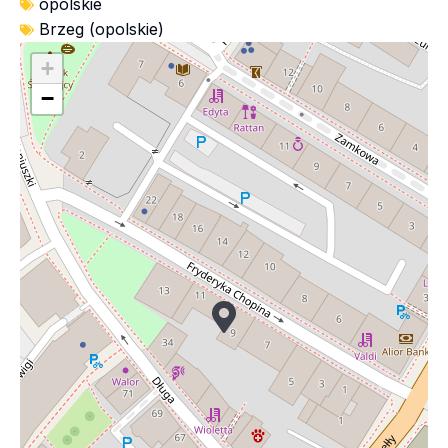
opolskie
Brzeg (opolskie)
+
−