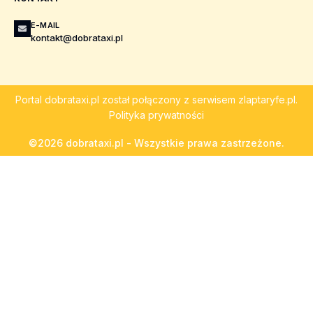
E-MAIL
kontakt@dobrataxi.pl
Portal
dobrataxi.pl
został połączony z serwisem
zlaptaryfe.pl
.
Polityka prywatności
©2026 dobrataxi.pl - Wszystkie prawa zastrzeżone.