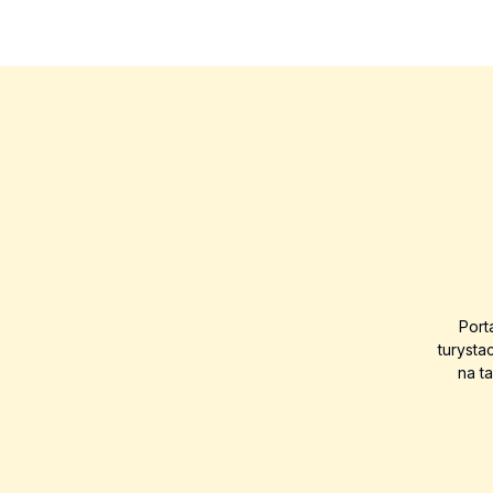
Port
turysta
na t