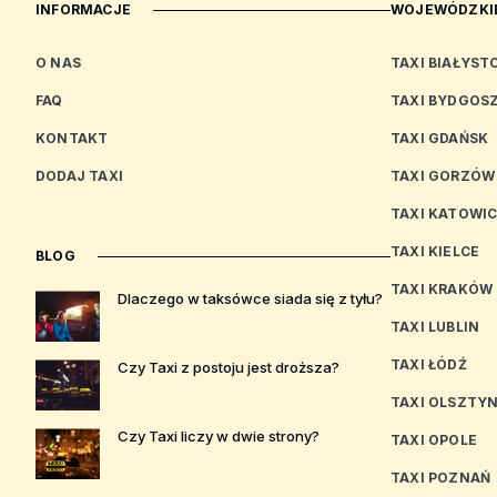
INFORMACJE
WOJEWÓDZKIE
O NAS
TAXI BIAŁYST
FAQ
TAXI BYDGOS
KONTAKT
TAXI GDAŃSK
DODAJ TAXI
TAXI GORZÓW
TAXI KATOWI
TAXI KIELCE
BLOG
TAXI KRAKÓW
Dlaczego w taksówce siada się z tyłu?
TAXI LUBLIN
TAXI ŁÓDŹ
Czy Taxi z postoju jest droższa?
TAXI OLSZTY
Czy Taxi liczy w dwie strony?
TAXI OPOLE
TAXI POZNAŃ