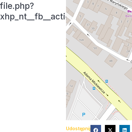
file.php?
p_nt__fb__action__open_user
Udostępnij