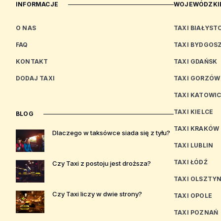
INFORMACJE
WOJEWÓDZKIE
O NAS
TAXI BIAŁYST
FAQ
TAXI BYDGOS
KONTAKT
TAXI GDAŃSK
DODAJ TAXI
TAXI GORZÓW
TAXI KATOWI
TAXI KIELCE
BLOG
TAXI KRAKÓW
Dlaczego w taksówce siada się z tyłu?
TAXI LUBLIN
TAXI ŁÓDŹ
Czy Taxi z postoju jest droższa?
TAXI OLSZTY
Czy Taxi liczy w dwie strony?
TAXI OPOLE
TAXI POZNAŃ