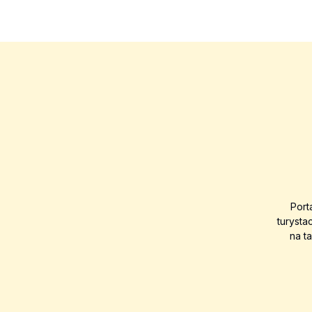
Port
turysta
na t