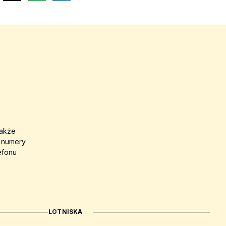
także
a numery
efonu
LOTNISKA