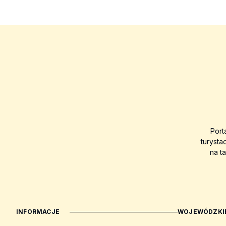
Port
turysta
na t
INFORMACJE
WOJEWÓDZKIE