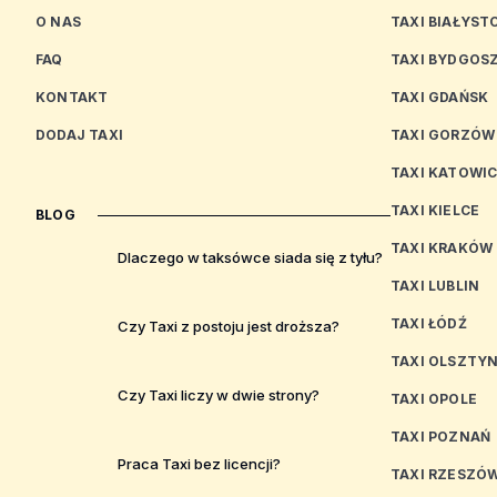
O NAS
TAXI BIAŁYST
FAQ
TAXI BYDGOS
KONTAKT
TAXI GDAŃSK
DODAJ TAXI
TAXI GORZÓW
TAXI KATOWI
TAXI KIELCE
BLOG
TAXI KRAKÓW
Dlaczego w taksówce siada się z tyłu?
TAXI LUBLIN
TAXI ŁÓDŹ
Czy Taxi z postoju jest droższa?
TAXI OLSZTY
Czy Taxi liczy w dwie strony?
TAXI OPOLE
TAXI POZNAŃ
Praca Taxi bez licencji?
TAXI RZESZÓ