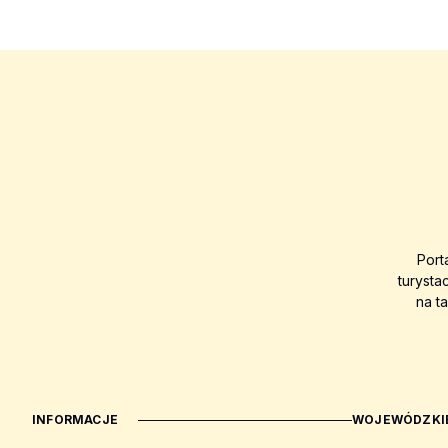
Port
turysta
na t
INFORMACJE
WOJEWÓDZKIE