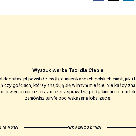
Wyszukiwarka Taxi dla Ciebie
al dobrataxi.pl powstał z myślą o mieszkańcach polskich miast, jak i 
ch czy gościach, którzy znajdują się w innym mieście. Nie każdy zn
axi, a więc u nas już teraz możesz sprawdzić pod jakim numerem tel
zamówisz taryfę pod wskazaną lokalizację.
 MIASTA
WOJEWÓDZTWA