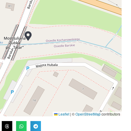
Leaflet
|
©
OpenStreetMap
contributors