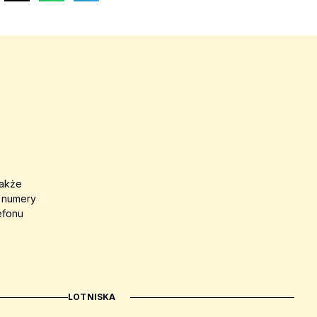
także
a numery
efonu
LOTNISKA