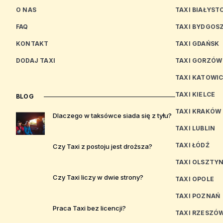
O NAS
TAXI BIAŁYST
FAQ
TAXI BYDGOS
KONTAKT
TAXI GDAŃSK
DODAJ TAXI
TAXI GORZÓW
TAXI KATOWI
TAXI KIELCE
BLOG
TAXI KRAKÓW
Dlaczego w taksówce siada się z tyłu?
TAXI LUBLIN
TAXI ŁÓDŹ
Czy Taxi z postoju jest droższa?
TAXI OLSZTY
Czy Taxi liczy w dwie strony?
TAXI OPOLE
TAXI POZNAŃ
Praca Taxi bez licencji?
TAXI RZESZÓ