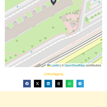
Leaflet
|
©
OpenStreetMap
contributors
Udostępnij