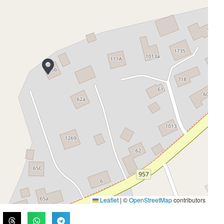
Leaflet
|
©
OpenStreetMap
contributors