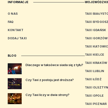
INFORMACJE
WOJEWÓDZKIE
O NAS
TAXI BIAŁYST
FAQ
TAXI BYDGOS
KONTAKT
TAXI GDAŃSK
DODAJ TAXI
TAXI GORZÓW
TAXI KATOWI
TAXI KIELCE
BLOG
TAXI KRAKÓW
Dlaczego w taksówce siada się z tyłu?
TAXI LUBLIN
TAXI ŁÓDŹ
Czy Taxi z postoju jest droższa?
TAXI OLSZTY
Czy Taxi liczy w dwie strony?
TAXI OPOLE
TAXI POZNAŃ