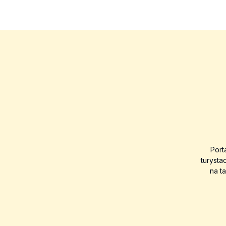
Port
turysta
na t