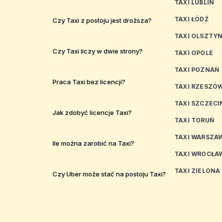
TAXI LUBLIN
TAXI ŁÓDŹ
Czy Taxi z postoju jest droższa?
TAXI OLSZTY
Czy Taxi liczy w dwie strony?
TAXI OPOLE
TAXI POZNAŃ
Praca Taxi bez licencji?
TAXI RZESZÓ
TAXI SZCZECI
Jak zdobyć licencje Taxi?
TAXI TORUŃ
TAXI WARSZA
Ile można zarobić na Taxi?
TAXI WROCŁA
TAXI ZIELONA
Czy Uber może stać na postoju Taxi?