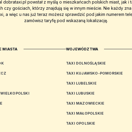
al dobrataxi.pl powstał z myślą o mieszkańcach polskich miast, jak i 
ch czy gościach, którzy znajdują się w innym mieście. Nie każdy zn
axi, a więc u nas już teraz możesz sprawdzić pod jakim numerem tel
zamówisz taryfę pod wskazaną lokalizację.
 MIASTA
WOJEWÓDZTWA
OK
TAXI DOLNOŚLĄSKIE
ZCZ
TAXI KUJAWSKO-POMORSKIE
TAXI LUBELSKIE
 WIELKOPOLSKI
TAXI LUBUSKIE
CE
TAXI MAZOWIECKIE
TAXI MAŁOPOLSKIE
TAXI OPOLSKIE