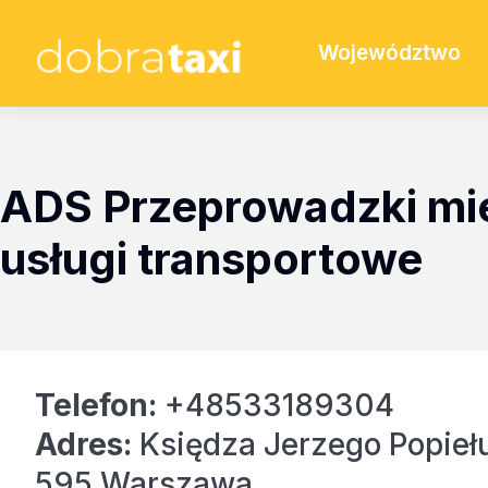
Województwo
ADS Przeprowadzki mie
usługi transportowe
Telefon:
+48533189304
Adres:
Księdza Jerzego Popiełu
595 Warszawa