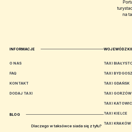
Port
turysta
na t
INFORMACJE
WOJEWÓDZKIE
O NAS
TAXI BIAŁYST
FAQ
TAXI BYDGOS
KONTAKT
TAXI GDAŃSK
DODAJ TAXI
TAXI GORZÓW
TAXI KATOWI
TAXI KIELCE
BLOG
TAXI KRAKÓW
Dlaczego w taksówce siada się z tyłu?