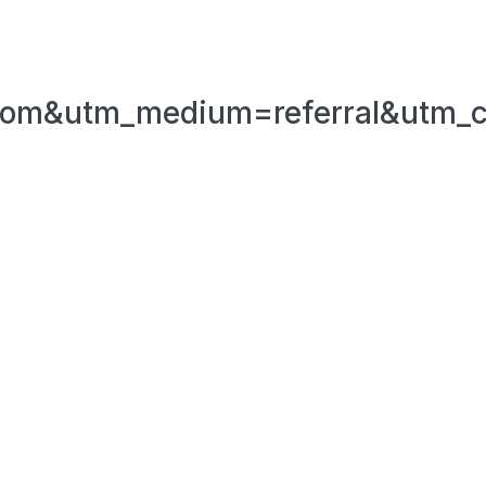
.com&utm_medium=referral&utm_