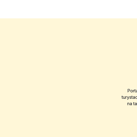
Port
turysta
na t