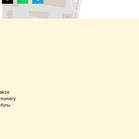
także
a numery
efonu