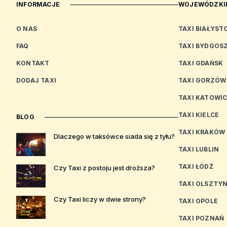
INFORMACJE
WOJEWÓDZKIE
O NAS
TAXI BIAŁYST
FAQ
TAXI BYDGOS
KONTAKT
TAXI GDAŃSK
DODAJ TAXI
TAXI GORZÓW
TAXI KATOWI
TAXI KIELCE
BLOG
TAXI KRAKÓW
Dlaczego w taksówce siada się z tyłu?
TAXI LUBLIN
TAXI ŁÓDŹ
Czy Taxi z postoju jest droższa?
TAXI OLSZTY
Czy Taxi liczy w dwie strony?
TAXI OPOLE
TAXI POZNAŃ