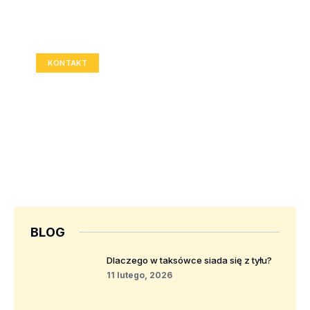
Twoja reklama tutaj?
Rozmiar: 336x280 px
KONTAKT
BLOG
Dlaczego w taksówce siada się z tyłu?
11 lutego, 2026