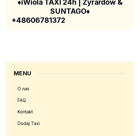
♦️iWiola TAXI 24h | Żyrardów &
SUNTAGO♦️
+48606781372
MENU
O nas
FAQ
Kontakt
Dodaj Taxi