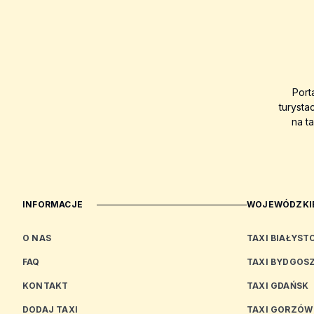
Port
turysta
na t
INFORMACJE
WOJEWÓDZKIE
O NAS
TAXI BIAŁYST
FAQ
TAXI BYDGOS
KONTAKT
TAXI GDAŃSK
DODAJ TAXI
TAXI GORZÓW