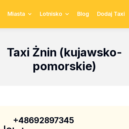
Miasta
Lotnisko
Blog
Dodaj Taxi
Taxi Żnin (kujawsko-
pomorskie)
+48692897345