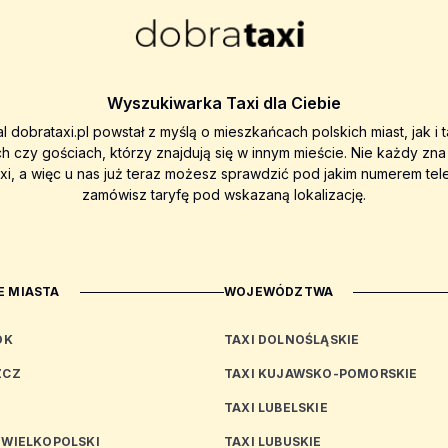
Wyszukiwarka Taxi dla Ciebie
al dobrataxi.pl powstał z myślą o mieszkańcach polskich miast, jak i 
ch czy gościach, którzy znajdują się w innym mieście. Nie każdy zn
axi, a więc u nas już teraz możesz sprawdzić pod jakim numerem tel
zamówisz taryfę pod wskazaną lokalizację.
 MIASTA
WOJEWÓDZTWA
OK
TAXI DOLNOŚLĄSKIE
ZCZ
TAXI KUJAWSKO-POMORSKIE
TAXI LUBELSKIE
 WIELKOPOLSKI
TAXI LUBUSKIE