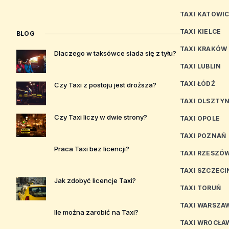
TAXI KATOWI
TAXI KIELCE
BLOG
TAXI KRAKÓW
Dlaczego w taksówce siada się z tyłu?
TAXI LUBLIN
TAXI ŁÓDŹ
Czy Taxi z postoju jest droższa?
TAXI OLSZTY
Czy Taxi liczy w dwie strony?
TAXI OPOLE
TAXI POZNAŃ
Praca Taxi bez licencji?
TAXI RZESZÓ
TAXI SZCZECI
Jak zdobyć licencje Taxi?
TAXI TORUŃ
TAXI WARSZA
Ile można zarobić na Taxi?
TAXI WROCŁA