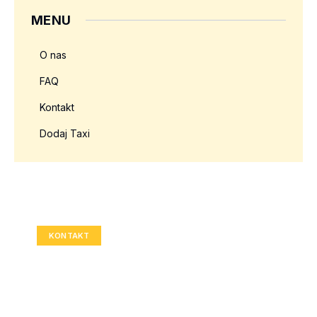
MENU
O nas
FAQ
Kontakt
Dodaj Taxi
Twoja reklama tutaj?
Rozmiar: 336x280 px
KONTAKT