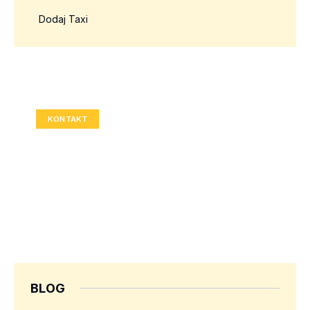
Dodaj Taxi
Twoja reklama tutaj?
Rozmiar: 336x280 px
KONTAKT
BLOG