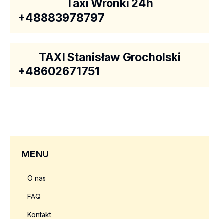
Taxi Wronki 24h
+48883978797
TAXI Stanisław Grocholski
+48602671751
MENU
O nas
FAQ
Kontakt