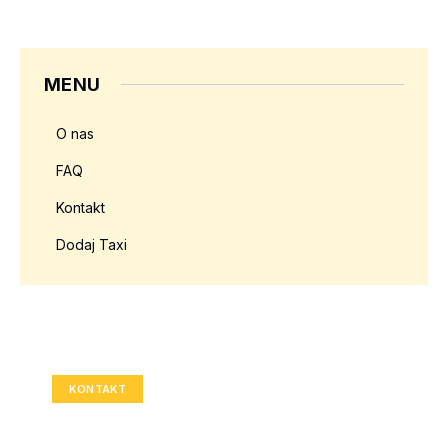
MENU
O nas
FAQ
Kontakt
Dodaj Taxi
Twoja reklama tutaj?
Rozmiar: 336x280 px
KONTAKT