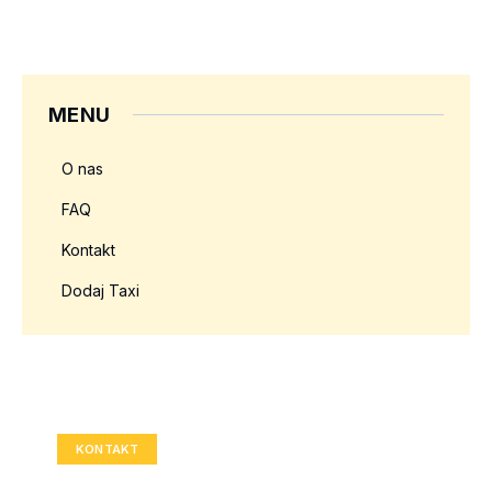
MENU
O nas
FAQ
Kontakt
Dodaj Taxi
Twoja reklama tutaj?
Rozmiar: 336x280 px
KONTAKT