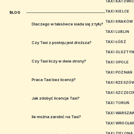
TAXI KATOWI
TAXI KIELCE
BLOG
TAXI KRAKÓW
Dlaczego w taksówce siada się z tyłu?
TAXI LUBLIN
TAXI ŁÓDŹ
Czy Taxi z postoju jest droższa?
TAXI OLSZTY
Czy Taxi liczy w dwie strony?
TAXI OPOLE
TAXI POZNAŃ
Praca Taxi bez licencji?
TAXI RZESZÓ
TAXI SZCZECI
Jak zdobyć licencje Taxi?
TAXI TORUŃ
TAXI WARSZA
Ile można zarobić na Taxi?
TAXI WROCŁA
TAXI ZIELONA