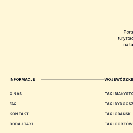
Port
turysta
na t
INFORMACJE
WOJEWÓDZKIE
O NAS
TAXI BIAŁYST
FAQ
TAXI BYDGOS
KONTAKT
TAXI GDAŃSK
DODAJ TAXI
TAXI GORZÓW