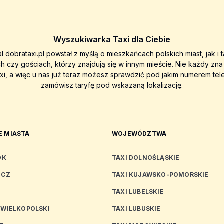
Wyszukiwarka Taxi dla Ciebie
al dobrataxi.pl powstał z myślą o mieszkańcach polskich miast, jak i 
ch czy gościach, którzy znajdują się w innym mieście. Nie każdy zn
axi, a więc u nas już teraz możesz sprawdzić pod jakim numerem tel
zamówisz taryfę pod wskazaną lokalizację.
 MIASTA
WOJEWÓDZTWA
OK
TAXI DOLNOŚLĄSKIE
ZCZ
TAXI KUJAWSKO-POMORSKIE
TAXI LUBELSKIE
 WIELKOPOLSKI
TAXI LUBUSKIE