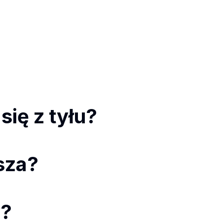
ię z tyłu?
ższa?
y?