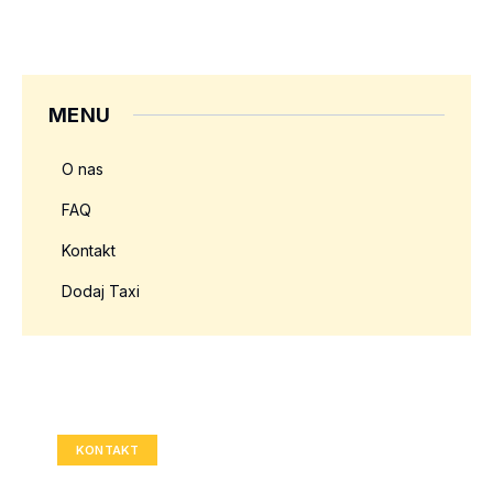
MENU
O nas
FAQ
Kontakt
Dodaj Taxi
Twoja reklama tutaj?
Rozmiar: 336x280 px
KONTAKT