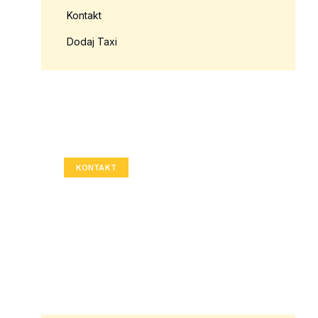
Kontakt
Dodaj Taxi
Twoja reklama tutaj?
Rozmiar: 336x280 px
KONTAKT