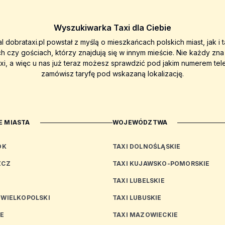
Wyszukiwarka Taxi dla Ciebie
al dobrataxi.pl powstał z myślą o mieszkańcach polskich miast, jak i 
ch czy gościach, którzy znajdują się w innym mieście. Nie każdy zn
axi, a więc u nas już teraz możesz sprawdzić pod jakim numerem tel
zamówisz taryfę pod wskazaną lokalizację.
 MIASTA
WOJEWÓDZTWA
OK
TAXI DOLNOŚLĄSKIE
ZCZ
TAXI KUJAWSKO-POMORSKIE
TAXI LUBELSKIE
 WIELKOPOLSKI
TAXI LUBUSKIE
CE
TAXI MAZOWIECKIE