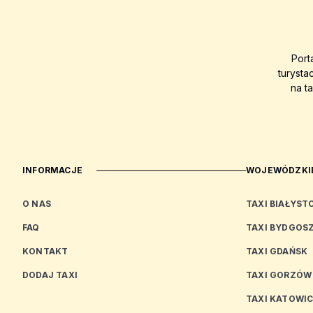
Port
turysta
na t
INFORMACJE
WOJEWÓDZKIE
O NAS
TAXI BIAŁYST
FAQ
TAXI BYDGOS
KONTAKT
TAXI GDAŃSK
DODAJ TAXI
TAXI GORZÓW
TAXI KATOWI