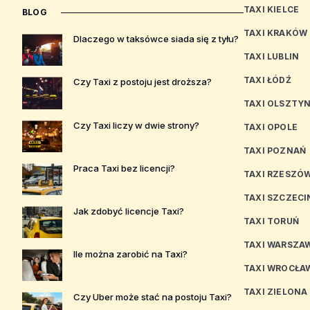
TAXI KIELCE
BLOG
TAXI KRAKÓW
Dlaczego w taksówce siada się z tyłu?
TAXI LUBLIN
TAXI ŁÓDŹ
Czy Taxi z postoju jest droższa?
TAXI OLSZTY
Czy Taxi liczy w dwie strony?
TAXI OPOLE
TAXI POZNAŃ
Praca Taxi bez licencji?
TAXI RZESZÓ
TAXI SZCZECI
Jak zdobyć licencje Taxi?
TAXI TORUŃ
TAXI WARSZA
Ile można zarobić na Taxi?
TAXI WROCŁA
TAXI ZIELONA
Czy Uber może stać na postoju Taxi?