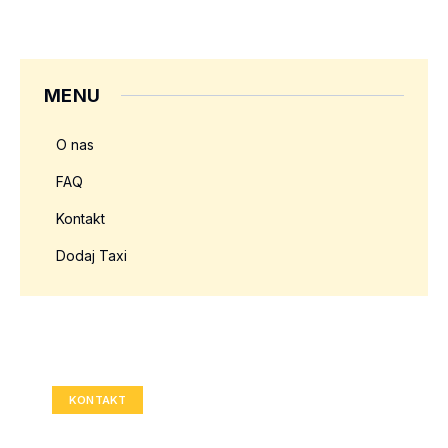
MENU
O nas
FAQ
Kontakt
Dodaj Taxi
Twoja reklama tutaj?
Rozmiar: 336x280 px
KONTAKT