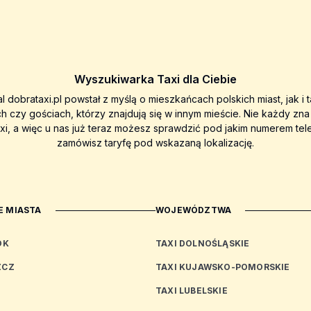
Wyszukiwarka Taxi dla Ciebie
al dobrataxi.pl powstał z myślą o mieszkańcach polskich miast, jak i 
ch czy gościach, którzy znajdują się w innym mieście. Nie każdy zn
axi, a więc u nas już teraz możesz sprawdzić pod jakim numerem tel
zamówisz taryfę pod wskazaną lokalizację.
 MIASTA
WOJEWÓDZTWA
OK
TAXI DOLNOŚLĄSKIE
ZCZ
TAXI KUJAWSKO-POMORSKIE
TAXI LUBELSKIE