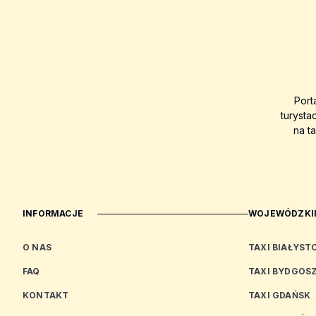
Port
turysta
na t
INFORMACJE
WOJEWÓDZKIE
O NAS
TAXI BIAŁYST
FAQ
TAXI BYDGOS
KONTAKT
TAXI GDAŃSK