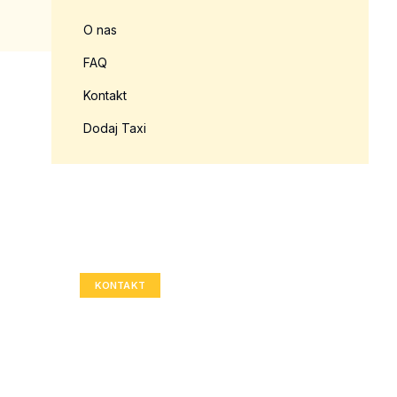
O nas
FAQ
Kontakt
Dodaj Taxi
Twoja reklama tutaj?
Rozmiar: 336x280 px
KONTAKT