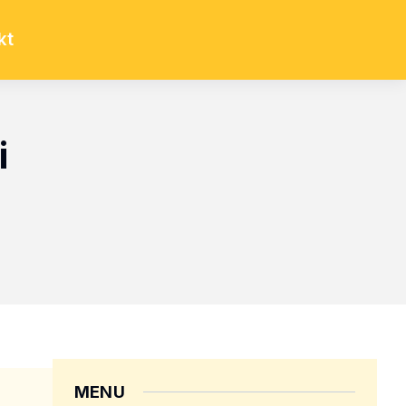
kt
i
MENU