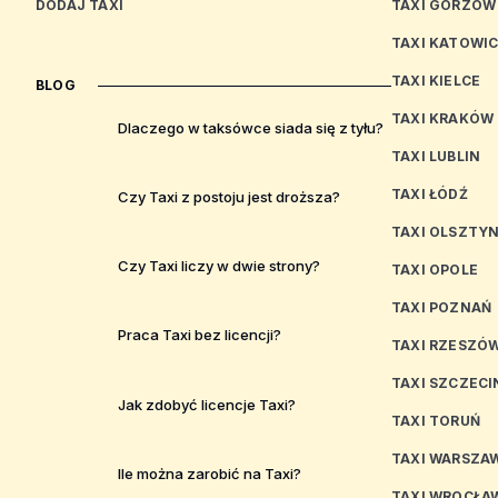
DODAJ TAXI
TAXI GORZÓW
TAXI KATOWI
TAXI KIELCE
BLOG
TAXI KRAKÓW
Dlaczego w taksówce siada się z tyłu?
TAXI LUBLIN
TAXI ŁÓDŹ
Czy Taxi z postoju jest droższa?
TAXI OLSZTY
Czy Taxi liczy w dwie strony?
TAXI OPOLE
TAXI POZNAŃ
Praca Taxi bez licencji?
TAXI RZESZÓ
TAXI SZCZECI
Jak zdobyć licencje Taxi?
TAXI TORUŃ
TAXI WARSZA
Ile można zarobić na Taxi?
TAXI WROCŁA