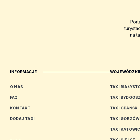
Port
turysta
na t
INFORMACJE
WOJEWÓDZKIE
O NAS
TAXI BIAŁYST
FAQ
TAXI BYDGOS
KONTAKT
TAXI GDAŃSK
DODAJ TAXI
TAXI GORZÓW
TAXI KATOWI
TAXI KIELCE