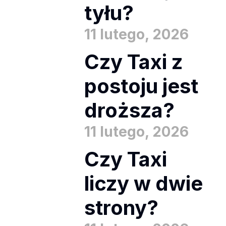
tyłu?
11 lutego, 2026
Czy Taxi z
postoju jest
droższa?
11 lutego, 2026
Czy Taxi
liczy w dwie
strony?