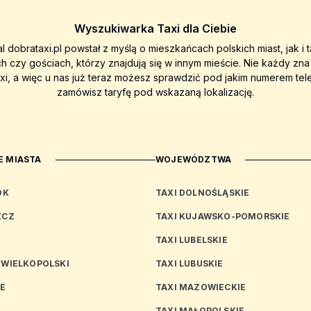
Wyszukiwarka Taxi dla Ciebie
al dobrataxi.pl powstał z myślą o mieszkańcach polskich miast, jak i 
ch czy gościach, którzy znajdują się w innym mieście. Nie każdy zn
axi, a więc u nas już teraz możesz sprawdzić pod jakim numerem tel
zamówisz taryfę pod wskazaną lokalizację.
 MIASTA
WOJEWÓDZTWA
OK
TAXI DOLNOŚLĄSKIE
ZCZ
TAXI KUJAWSKO-POMORSKIE
TAXI LUBELSKIE
 WIELKOPOLSKI
TAXI LUBUSKIE
CE
TAXI MAZOWIECKIE
TAXI MAŁOPOLSKIE