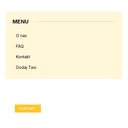
MENU
O nas
FAQ
Kontakt
Dodaj Taxi
Twoja reklama tutaj?
Rozmiar: 336x280 px
KONTAKT