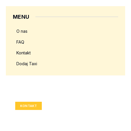
MENU
O nas
FAQ
Kontakt
Dodaj Taxi
Twoja reklama tutaj?
Rozmiar: 336x280 px
KONTAKT