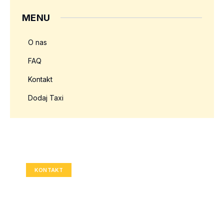
MENU
O nas
FAQ
Kontakt
Dodaj Taxi
Twoja reklama tutaj?
Rozmiar: 336x280 px
KONTAKT