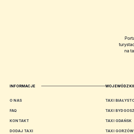
Port
turysta
na t
INFORMACJE
WOJEWÓDZKIE
O NAS
TAXI BIAŁYST
FAQ
TAXI BYDGOS
KONTAKT
TAXI GDAŃSK
DODAJ TAXI
TAXI GORZÓW