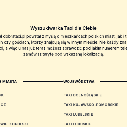
Wyszukiwarka Taxi dla Ciebie
al dobrataxi.pl powstał z myślą o mieszkańcach polskich miast, jak i 
ch czy gościach, którzy znajdują się w innym mieście. Nie każdy zn
axi, a więc u nas już teraz możesz sprawdzić pod jakim numerem tel
zamówisz taryfę pod wskazaną lokalizację.
 MIASTA
WOJEWÓDZTWA
OK
TAXI DOLNOŚLĄSKIE
ZCZ
TAXI KUJAWSKO-POMORSKIE
TAXI LUBELSKIE
 WIELKOPOLSKI
TAXI LUBUSKIE