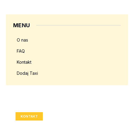
MENU
O nas
FAQ
Kontakt
Dodaj Taxi
Twoja reklama tutaj?
Rozmiar: 336x280 px
KONTAKT